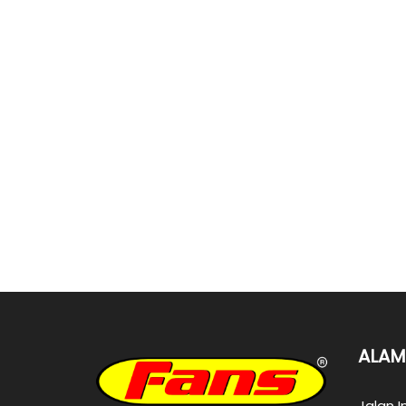
ALAM
Jalan I