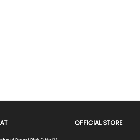
AT
OFFICIAL STORE
ndustri Raya I Blok D No.8A,