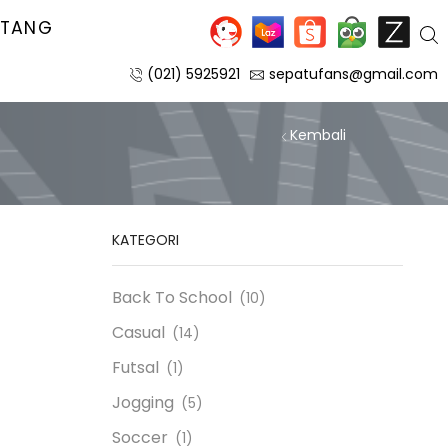
NTANG
(021) 5925921
sepatufans@gmail.com
Kembali
KATEGORI
Back To School
(10)
Casual
(14)
Futsal
(1)
Jogging
(5)
Soccer
(1)