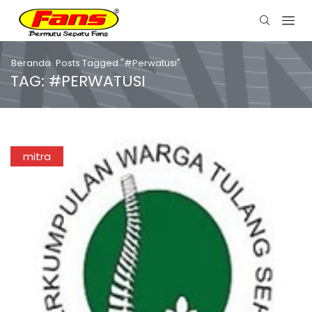
Beranda
Posts Tagged "#perwatusi"
TAG: #PERWATUSI
mitra