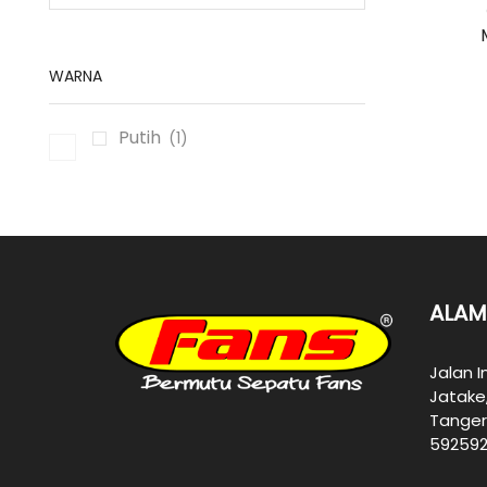
WARNA
Putih
(1)
ALAM
Jalan I
Jatake
Tanger
592592