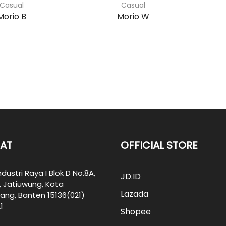
Casual
Casual
Morio B
Morio W
AT
OFFICIAL STORE
ndustri Raya I Blok D No.8A,
JD.ID
, Jatiuwung, Kota
Lazada
ang, Banten 15136(021)
1
Shopee