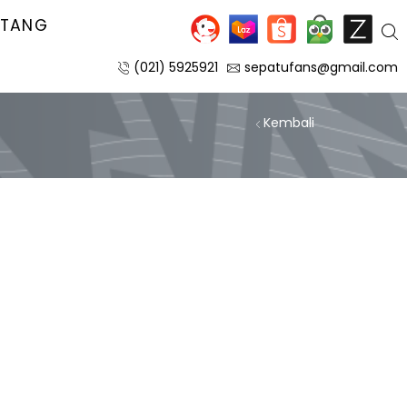
NTANG
(021) 5925921
sepatufans@gmail.com
Kembali